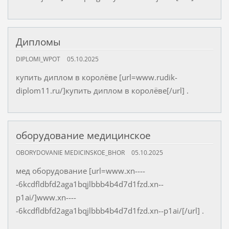
Дипломы
DIPLOMI_WPOT
05.10.2025
купить диплом в королёве [url=www.rudik-
diplom11.ru/]купить диплом в королёве[/url] .
оборудование медицинское
OBORYDOVANIE MEDICINSKOE_BHOR
05.10.2025
мед оборудование [url=www.xn----
-6kcdfldbfd2aga1bqjlbbb4b4d7d1fzd.xn--
p1ai/]www.xn----
-6kcdfldbfd2aga1bqjlbbb4b4d7d1fzd.xn--p1ai/[/url] .