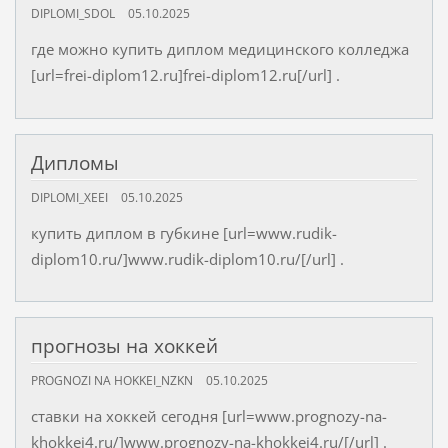
DIPLOMI_SDOL
05.10.2025
где можно купить диплом медицинского колледжа
[url=frei-diplom12.ru]frei-diplom12.ru[/url] .
Дипломы
DIPLOMI_XEEI
05.10.2025
купить диплом в губкине [url=www.rudik-
diplom10.ru/]www.rudik-diplom10.ru/[/url] .
прогнозы на хоккей
PROGNOZI NA HOKKEI_NZKN
05.10.2025
ставки на хоккей сегодня [url=www.prognozy-na-
khokkej4.ru/]www.prognozy-na-khokkej4.ru/[/url] .