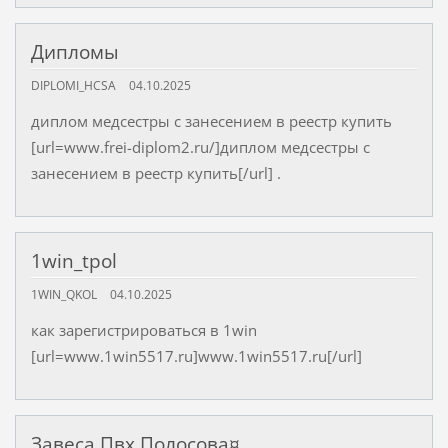
Дипломы
DIPLOMI_HCSA
04.10.2025
диплом медсестры с занесением в реестр купить
[url=www.frei-diplom2.ru/]диплом медсестры с
занесением в реестр купить[/url] .
1win_tpol
1WIN_QKOL
04.10.2025
как зарегистрироваться в 1win
[url=www.1win5517.ru]www.1win5517.ru[/url]
Завеса Пвх Полосова¤