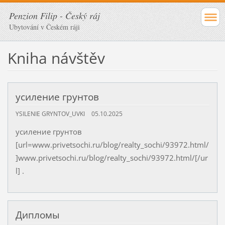
Penzion Filip - Český ráj
Ubytování v Českém ráji
Kniha návštěv
усиление грунтов
YSILENIE GRYNTOV_UVKI
05.10.2025
усиление грунтов
[url=www.privetsochi.ru/blog/realty_sochi/93972.html/
]www.privetsochi.ru/blog/realty_sochi/93972.html/[/ur
l] .
Дипломы