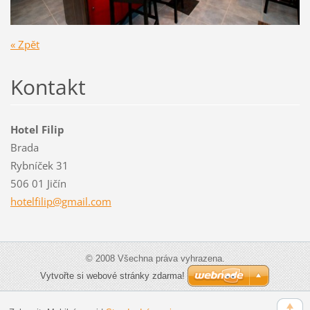
« Zpět
Kontakt
Hotel Filip
Brada
Rybníček 31
506 01 Jičín
hotelfil
ip@gmail
.com
© 2008 Všechna práva vyhrazena.
Vytvořte si webové stránky zdarma!