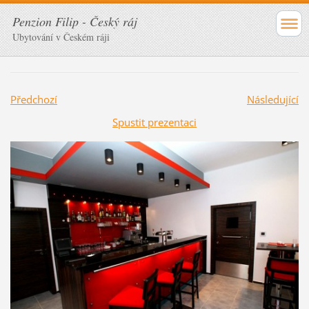
Penzion Filip - Český ráj
Ubytování v Českém ráji
Předchozí
Následující
Spustit prezentaci