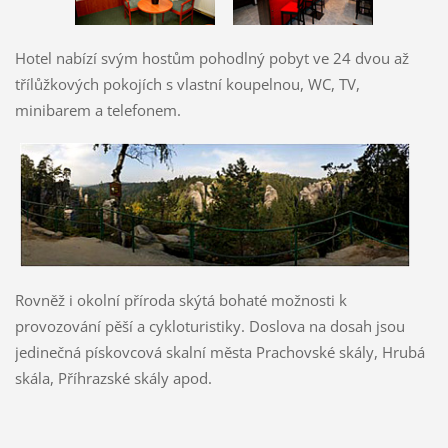
Hotel nabízí svým hostům pohodlný pobyt ve 24 dvou až
třílůžkových pokojích s vlastní koupelnou, WC, TV,
minibarem a telefonem.
Rovněž i okolní příroda skýtá bohaté možnosti k
provozování pěší a cykloturistiky. Doslova na dosah jsou
jedinečná pískovcová skalní města Prachovské skály, Hrubá
skála, Příhrazské skály apod.