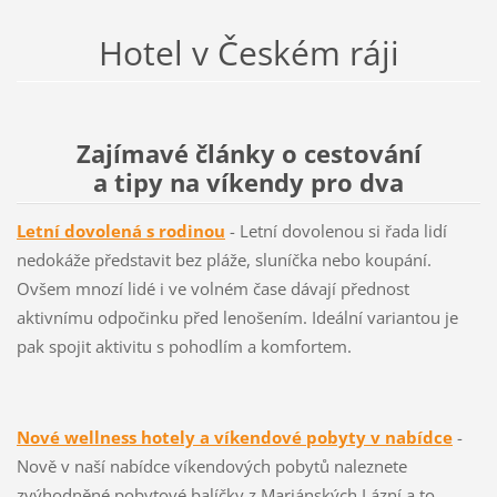
Hotel v Českém ráji
Zajímavé články o cestování
a tipy na víkendy pro dva
Letní dovolená s rodinou
- Letní dovolenou si řada lidí
nedokáže představit bez pláže, sluníčka nebo koupání.
Ovšem mnozí lidé i ve volném čase dávají přednost
aktivnímu odpočinku před lenošením. Ideální variantou je
pak spojit aktivitu s pohodlím a komfortem.
Nové wellness hotely a víkendové pobyty v nabídce
-
Nově v naší nabídce víkendových pobytů naleznete
zvýhodněné pobytové balíčky z Mariánských Lázní a to